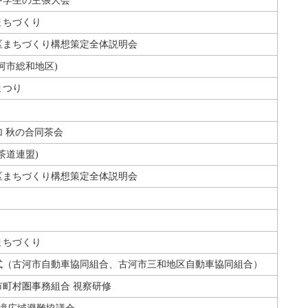
中学生の主張大会
まちづくり
区まちづくり構想策定全体説明会
河市総和地区)
まつり
 秋の合同茶会
茶道連盟)
区まちづくり構想策定全体説明会
まちづくり
式（古河市自動車協同組合、古河市三和地区自動車協同組合）
市町村圏事務組合 視察研修