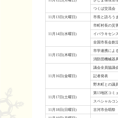
11月12日(月曜日)
さしま環境管理
つくば交流会
11月13日(火曜日)
市長と語ろう
市町村長の災
11月14日(水曜日)
イバラキセン
全国市長会創立
市学連携によ
11月15日(木曜日)
消防団機械器具
議会全員協議
11月16日(金曜日)
記者発表
野木町との議
第13地区コミ
11月17日(土曜日)
スペシャルコン
11月18日(日曜日)
古河市合唱祭