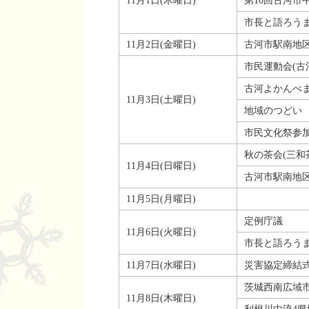
11月1日(木曜日)
第10回古河市
市長と語ろう
11月2日(金曜日)
古河市駅南地
市民運動会(古
古河よかんべ
11月3日(土曜日)
地域のつどい
市民文化祭参加
秋の茶会(三和
11月4日(日曜日)
古河市駅南地
11月5日(月曜日)
定例庁議
11月6日(火曜日)
市長と語ろう
11月7日(水曜日)
災害協定締結
茨城西南広域
11月8日(木曜日)