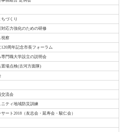
事務組合 定例会
まちづくり
害対応力強化のための研修
ス視察
120周年記念市長フォーラム
る専門職大学設立の説明会
置場点検(古河方面隊)
会
員交流会
ュニティ地域防災訓練
サート2018（友志会・延寿会・駿仁会）