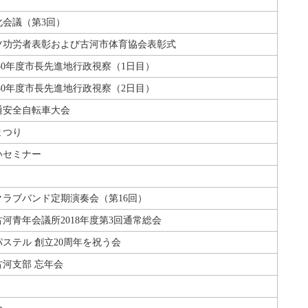
化会議（第3回）
ツ功労者表彰および古河市体育協会表彰式
30年度市長先進地行政視察（1日目）
30年度市長先進地行政視察（2日目）
通安全自転車大会
まつり
いセミナー
ラブバンド定期演奏会（第16回）
河青年会議所2018年度第3回通常総会
ステル 創立20周年を祝う会
河支部 忘年会