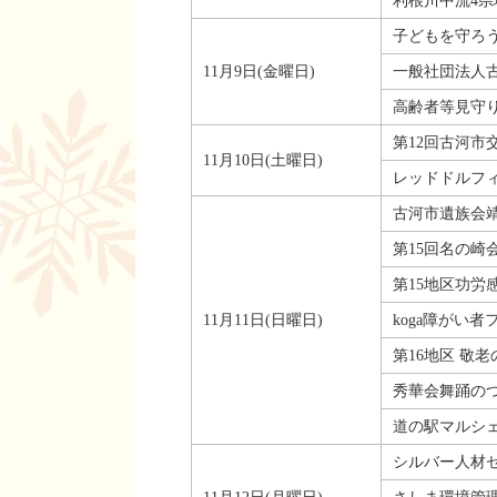
利根川中流4
子どもを守ろう
11月9日(金曜日)
一般社団法人
高齢者等見守
第12回古河市
11月10日(土曜日)
レッドドルフィ
古河市遺族会
第15回名の崎
第15地区功労
11月11日(日曜日)
koga障がい者
第16地区 敬
秀華会舞踊のつ
道の駅マルシ
シルバー人材