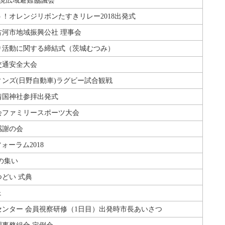
県境広域避難協議会
！オレンジリボンたすきリレー2018出発式
古河市地域振興公社 理事会
り活動に関する締結式（茨城むつみ）
交通安全大会
ンズ(日野自動車)ラグビー試合観戦
靖国神社参拝出発式
会ファミリースポーツ大会
感謝の会
フォーラム2018
老の集い
どい 式典
ェ
センター 会員視察研修（1日目）出発時市長あいさつ