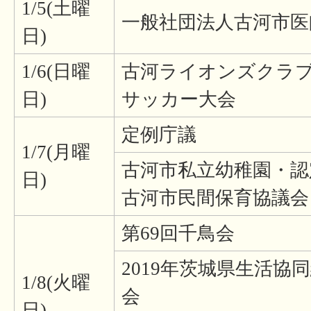
1/5(土曜
一般社団法人古河市医
日)
1/6(日曜
古河ライオンズクラブ
日)
サッカー大会
定例庁議
1/7(月曜
古河市私立幼稚園・認
日)
古河市民間保育協議会
第69回千鳥会
2019年茨城県生活協
1/8(火曜
会
日)