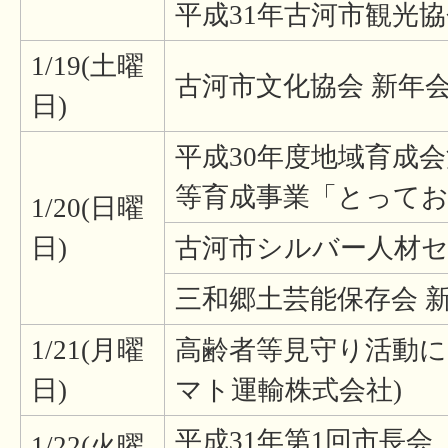
平成31年古河市観光
1/19(土曜
古河市文化協会 新年
日)
平成30年度地域育成
等育成事業「とって
1/20(日曜
日)
古河市シルバー人材セ
三和郷土芸能保存会 
1/21(月曜
高齢者等見守り活動に
日)
マト運輸株式会社)
平成31年第1回市長会
1/22(火曜