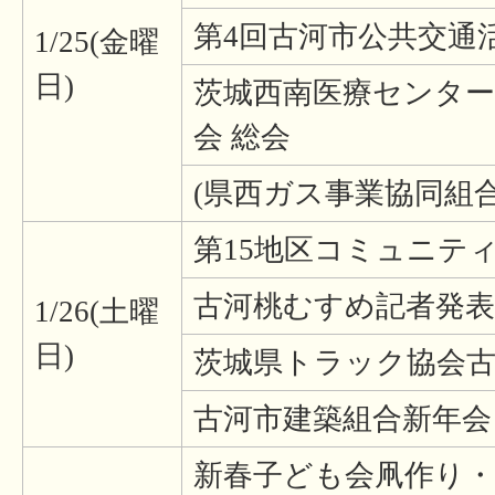
第4回古河市公共交通
1/25(金曜
日)
茨城西南医療センター
会 総会
(県西ガス事業協同組
第15地区コミュニテ
古河桃むすめ記者発表
1/26(土曜
日)
茨城県トラック協会古
古河市建築組合新年会
新春子ども会凧作り