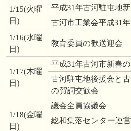
平成31年古河駐屯地新
1/15(火曜
日)
古河市工業会平成31
1/16(水曜
教育委員の歓送迎会
日)
平成31年古河市新春
1/17(木曜
古河駐屯地後援会と古
日)
の賀詞交歓会
議会全員協議会
1/18(金曜
総和集落センター運営
日)