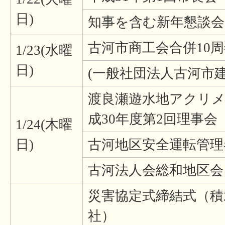
日)
知事を含む新年懇談会
古河市商工会合併10
1/23(水曜
日)
(一般社団法人古河市
渡良瀬遊水地アクリ
成30年度第2回理事会
1/24(木曜
日)
古河地区安全運転管理
古河法人会総和地区会
災害協定式締結式（積
社）