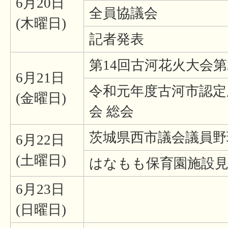
6月20日
全員協議会
(木曜日)
記者発表
第14回古河花火大会
6月21日
令和元年度古河市認定
(金曜日)
会 総会
茨城県西市議会議員野
6月22日
(土曜日)
はなもも保育園施設見
6月23日
(日曜日)