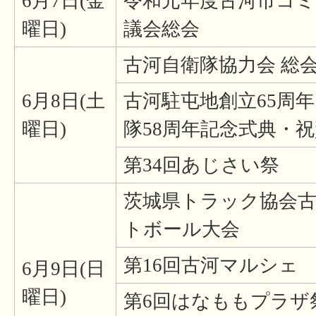
6月7日(金
令和元年度古河市コ
曜日)
議会総会
古河自衛隊協力会 総
6月8日(土
古河駐屯地創立65周
曜日)
隊58周年記念式典・
第34回あじさい祭
茨城県トラック協会古
トボール大会
第16回古河マルシェ
6月9日(日
曜日)
第6回はなももプラザ