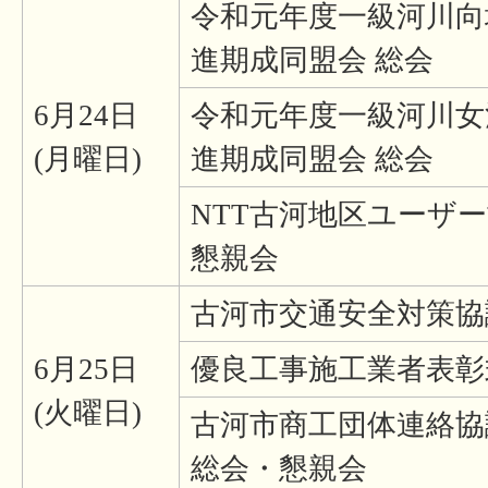
令和元年度一級河川向
進期成同盟会 総会
6月24日
令和元年度一級河川女
(月曜日)
進期成同盟会 総会
NTT古河地区ユーザー
懇親会
古河市交通安全対策協
6月25日
優良工事施工業者表彰
(火曜日)
古河市商工団体連絡協
総会・懇親会