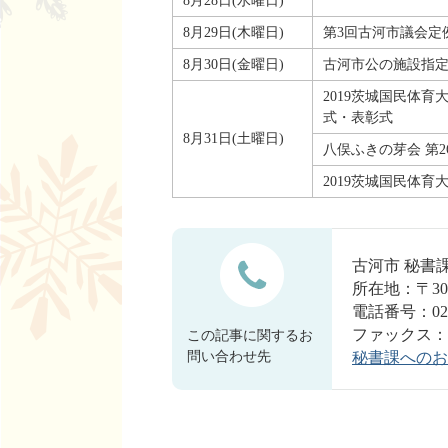
8月28日(水曜日)
8月29日(木曜日)
第3回古河市議会定例
8月30日(金曜日)
古河市公の施設指
2019茨城国民体
式・表彰式
8月31日(土曜日)
八俣ふきの芽会 第
2019茨城国民体育
古河市 秘
所在地：〒30
電話番号：0280
ファックス：028
この記事に関するお
問い合わせ先
秘書課へのお