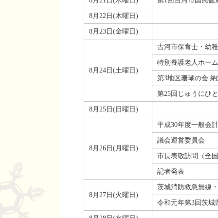
8月21日(水曜日)
第1回古河市国民健
8月22日(木曜日)
8月23日(金曜日)
古河市保育士・幼稚
特別養護老人ホーム
8月24日(土曜日)
第3地区珊瑚の会 
第25回じゅうにひ
8月25日(日曜日)
平成30年度一般会
議会運営委員会
8月26日(月曜日)
市長表敬訪問（全
記者発表
茨城消防救急無線・
8月27日(火曜日)
令和元年第3回茨城