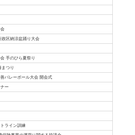
大会
行政区納涼盆踊り大会
会 手のひら夏祭り
崎まつり
善バレーボール大会 開会式
ミナー
ットライン訓練