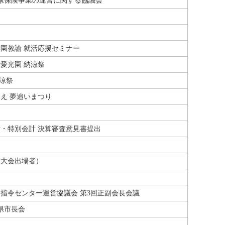
康保険事業の運営に関する協議会
園教諭 就活応援セミナー
愛光園 納涼祭
納涼祭
とえ 夢追いまつり
計・特別会計 決算審査意見書提出
国大会出場者）
指令センター運営協議会 第3回正副会長会議
県市長会