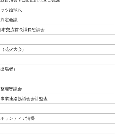
政自治会 第2回正副地区長会議
ネッツ始球式
会判定会議
都市交流首長議長懇談会
会
戦（花火大会）
会出場者）
画整理審議会
水事業連絡協議会会計監査
美化ボランティア清掃