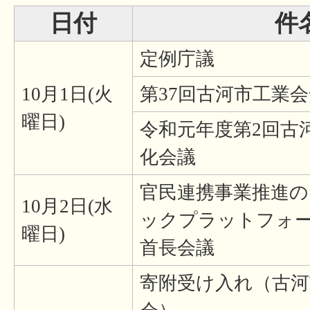
日付
件
定例庁議
10月1日(火
第37回古河市工業
曜日)
令和元年度第2回古
化会議
官民連携事業推進
10月2日(水
ックプラットフォーム 
曜日)
首長会議
寄附受け入れ（古河