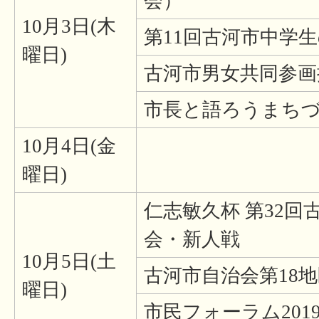
会）
10月3日(木
第11回古河市中学
曜日)
古河市男女共同参画
市長と語ろうまち
10月4日(金
曜日)
仁志敏久杯 第32回
会・新人戦
10月5日(土
古河市自治会第18
曜日)
市民フォーラム201