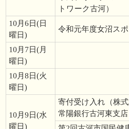
トワーク古河）
10月6日(日
令和元年度女沼スポ
曜日)
10月7日(月
曜日)
10月8日(火
曜日)
寄付受け入れ（株
常陽銀行古河東支店
10月9日(水
曜日)
第2回古河市国民健