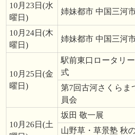
10月23日(水
姉妹都市 中国三河
曜日)
10月24日(木
姉妹都市 中国三河
曜日)
駅前東口ロータリ
式
10月25日(金
曜日)
第7回古河さくらま
員会
坂田 敬一展
10月26日(土
山野草・草景塾 秋