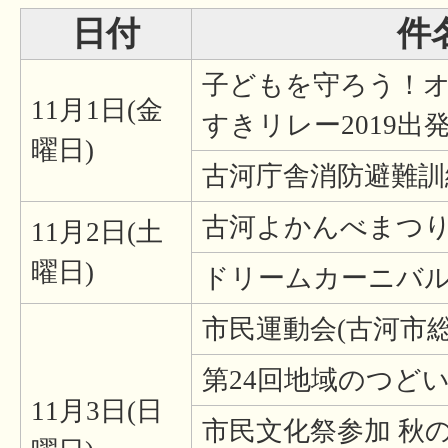
日付
件
子どもを守ろう！
11月1日(金
すきリレー2019出
曜日)
古河庁舎消防避難訓
古河よかんべまつり
11月2日(土
曜日)
ドリームカーニバル2
市民運動会(古河市総
第24回地域のつど
11月3日(日
市民文化祭参加 秋