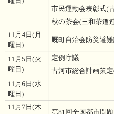
曜日)
市民運動会表彰式(
秋の茶会(三和茶道連
11月4日(月
厩町自治会防災避難
曜日)
定例庁議
11月5日(火
曜日)
古河市総合計画策定
11月6日(水
曜日)
11月7日(木
第81回全国都市問