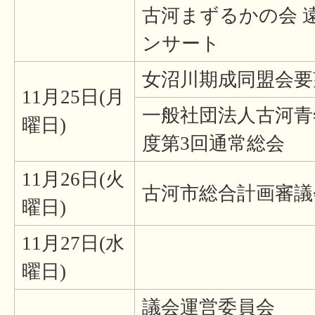
古河まずるかの会 
ンサート
女沼川期成同盟会要
11月25日(月
一般社団法人古河青年
曜日)
度第3回通常総会
11月26日(火
古河市総合計画審議
曜日)
11月27日(水
曜日)
議会運営委員会