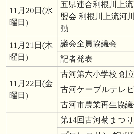
五県連合利根川上流
11月20日(水
盟会 利根川上流河
曜日)
動
議会全員協議会
11月21日(木
曜日)
記者発表
古河第六小学校 創立
11月22日(金
古河ケーブルテレ
曜日)
古河市農業再生協議
第14回古河菊まつ