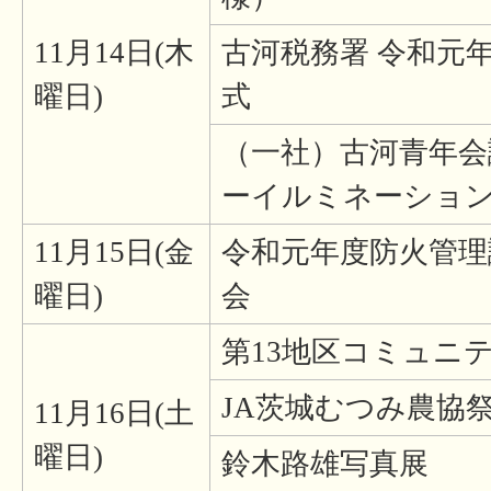
11月14日(木
古河税務署 令和元
曜日)
式
（一社）古河青年会
ーイルミネーショ
11月15日(金
令和元年度防火管理
曜日)
会
第13地区コミュニ
JA茨城むつみ農協
11月16日(土
曜日)
鈴木路雄写真展