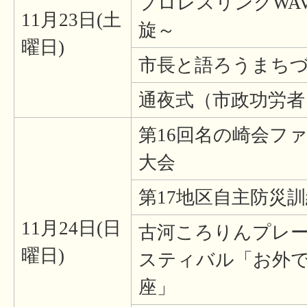
プロレスリングWA
11月23日(土
旋～
曜日)
市長と語ろうまち
通夜式（市政功労者
第16回名の崎会フ
大会
第17地区自主防災
11月24日(日
古河ころりんプレー
曜日)
スティバル「お外
座」