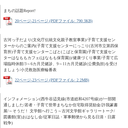
まちの話題Report!
20ページ-21ページ (PDFファイル: 790.3KB)
古河っ子だより(文化庁伝統文化親子教室事業)/子育て支援セン
ターからのご案内(子育て支援センターにっこり(古河市立第四保
育所)子育て支援センターこばと(こばと保育園)子育て支援セン
ターはなももカフェ(はなもも保育園))/健康づくり事業/子育て広
場臨時休館/3～6カ月児健診、9～11カ月児健診(公費負担)を受け
ましょう/小児救急医療輪番表
22ページ-23ページ (PDFファイル: 2.2MB)
インフォメーション(西牛谷辺見線(市道総和4207号線)が一部開
通しました/若者・子育て世帯まちなか住宅取得奨励金/許我篆書
展/～そうだ！ 文学館へ行こう～古河文学館ギャラリートーク/
図書館(室)おはなし会/従軍日誌・軍事郵便から見る日清・日露
戦争)