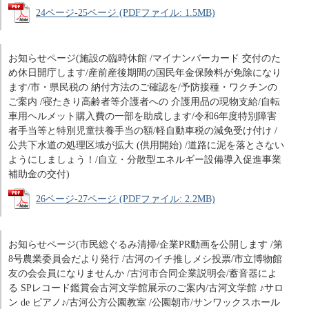
24ページ-25ページ (PDFファイル: 1.5MB)
お知らせページ(施設の臨時休館 /マイナンバーカード 交付のた
め休日開庁します/産前産後期間の国民年金保険料が免除になり
ます/市・県民税の 納付方法のご確認を/予防接種・ワクチンの
ご案内 /寝たきり高齢者等介護者への 介護用品の現物支給/自転
車用ヘルメット購入費の一部を助成します/令和6年度特別障害
者手当等と特別児童扶養手当の額/軽自動車税の減免受け付け /
公共下水道の処理区域が拡大 (供用開始) /道路に泥を落とさない
ようにしましょう！/自立・分散型エネルギー設備導入促進事業
補助金の交付)
26ページ-27ページ (PDFファイル: 2.2MB)
お知らせページ(市民総ぐるみ清掃/企業PR動画を公開します /第
8号農業委員会だより発行 /古河のイチ推しメシ投票/市立博物館
友の会会員になりませんか /古河市合同企業説明会/蓄音器によ
る SPレコード鑑賞会古河文学館展示のご案内/古河文学館 ♪サロ
ン de ピアノ♪/古河公方公園教室 /公園朝市/サンワックスホール