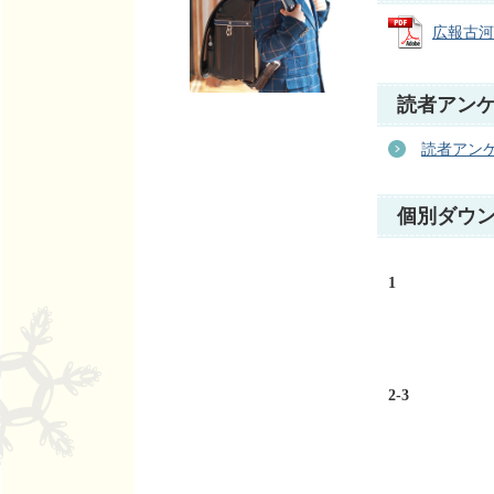
広報古河4
読者アン
読者アン
個別ダウ
1
2-3