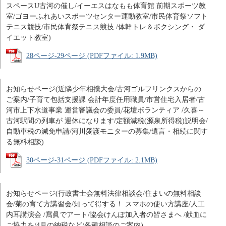
スペースU古河の催し/イーエスはなもも体育館 前期スポーツ教
室/ゴヨーふれあいスポーツセンター運動教室/市民体育祭ソフト
テニス競技/市民体育祭テニス競技 /体幹トレ＆ボクシング・ ダ
イエット教室)
28ページ-29ページ (PDFファイル: 1.9MB)
お知らせページ(近隣少年相撲大会/古河ゴルフリンクスからの
ご案内/子育て包括支援課 会計年度任用職員/市営住宅入居者/古
河市上下水道事業 運営審議会の委員/花壇ボランティア /久喜～
古河駅間の列車が 運休になります/定額減税(源泉所得税)説明会/
自動車税の減免申請/河川愛護モニターの募集/遺言・相続に関す
る無料相談)
30ページ-31ページ (PDFファイル: 2.1MB)
お知らせページ(行政書士会無料法律相談会/住まいの無料相談
会/菊の育て方講習会/知って得する！ スマホの使い方講座/人工
内耳講演会 /寫眞でアート/協会けんぽ加入者の皆さまへ /献血に
ご協力を/4月の納税など/各種相談のご案内)