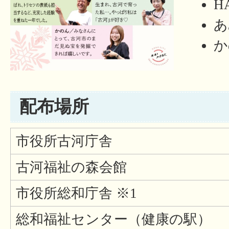
H
あ
か
配布場所
市役所古河庁舎
古河福祉の森会館
市役所総和庁舎 ※1
総和福祉センター（健康の駅）