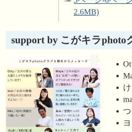
2.6MB)
support by こがキラpho
Ot
M
け
ma
つ
ヨ