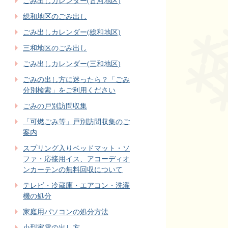
ごみ出しカレンダー(古河地区)
総和地区のごみ出し
ごみ出しカレンダー(総和地区)
三和地区のごみ出し
ごみ出しカレンダー(三和地区)
ごみの出し方に迷ったら？「ごみ
分別検索」をご利用ください
ごみの戸別訪問収集
「可燃ごみ等」戸別訪問収集のご
案内
スプリング入りベッドマット・ソ
ファ・応接用イス、アコーディオ
ンカーテンの無料回収について
テレビ・冷蔵庫・エアコン・洗濯
機の処分
家庭用パソコンの処分方法
小型家電の出し方