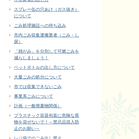
スプレー缶の穴あけ（ガス抜き）
について
ごみ処理施設への持ち込み
市内ごみ収集運搬業者（ごみ・し
尿）
「雑がみ」を分別して可燃ごみを
減らしましょう！
ペットボトルの出し方について
大量ごみの処分について
市では収集できないごみ
事業系ごみについて
計画（一般廃棄物関係）
プラスチック容器包装に危険な異
物を混ぜないで！～禁忌品混入防
止のお願い～
レジ袋でのごみ出し禁止