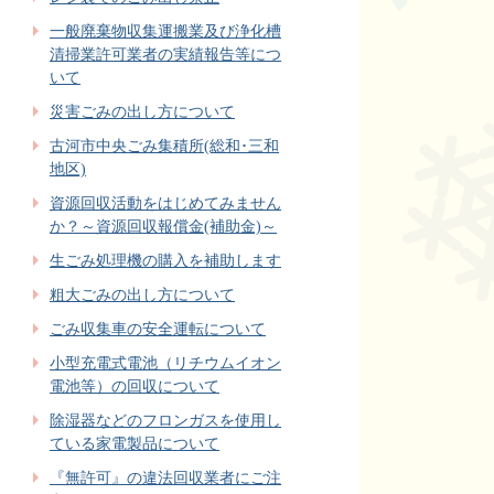
一般廃棄物収集運搬業及び浄化槽
清掃業許可業者の実績報告等につ
いて
災害ごみの出し方について
古河市中央ごみ集積所(総和･三和
地区)
資源回収活動をはじめてみません
か？～資源回収報償金(補助金)～
生ごみ処理機の購入を補助します
粗大ごみの出し方について
ごみ収集車の安全運転について
小型充電式電池（リチウムイオン
電池等）の回収について
除湿器などのフロンガスを使用し
ている家電製品について
『無許可』の違法回収業者にご注