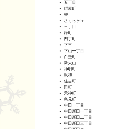
五丁目
紺屋町
栄
さくらヶ丘
三丁目
静町
四丁町
下三
下山一丁目
白壁町
新大山
神明町
親和
住吉町
田町
天神町
鳥見町
中田一丁目
中田新田一丁目
中田新田二丁目
中田新田三丁目