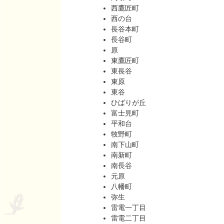
西鷹匠町
西の台
長谷本町
長谷町
原
東鷹匠町
東長谷
東原
東谷
ひばりが丘
富士見町
平和台
牧野町
南下山町
南新町
南長谷
元原
八幡町
弥生
雷電一丁目
雷電二丁目