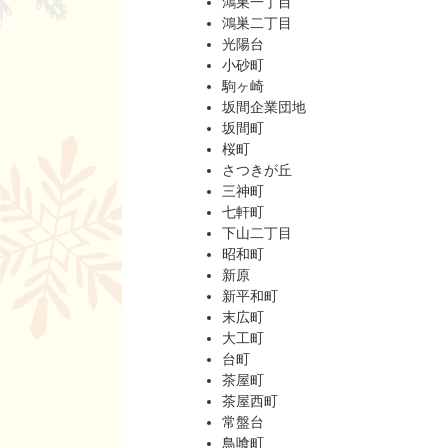
鴻巣一丁目
鴻巣二丁目
光陽台
小砂町
駒ヶ崎
坂間企業団地
坂間町
桜町
さつきが丘
三神町
七軒町
下山二丁目
昭和町
新原
新平和町
末広町
大工町
台町
茶屋町
茶屋西町
常盤台
鳥喰町