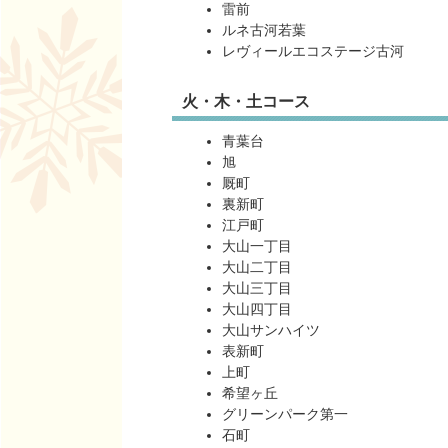
雷前
ルネ古河若葉
レヴィールエコステージ古河
火・木・土コース
青葉台
旭
厩町
裏新町
江戸町
大山一丁目
大山二丁目
大山三丁目
大山四丁目
大山サンハイツ
表新町
上町
希望ヶ丘
グリーンパーク第一
石町