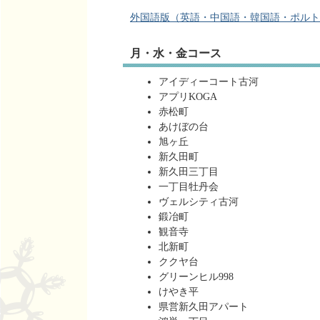
外国語版（英語・中国語・韓国語・ポルトガル語
月・水・金コース
アイディーコート古河
アプリKOGA
赤松町
あけぼの台
旭ヶ丘
新久田町
新久田三丁目
一丁目牡丹会
ヴェルシティ古河
鍛冶町
観音寺
北新町
ククヤ台
グリーンヒル998
けやき平
県営新久田アパート