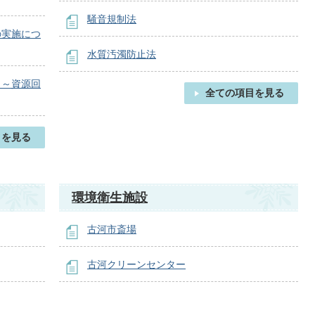
騒音規制法
の実施につ
水質汚濁防止法
？～資源回
全ての項目を見る
目を見る
環境衛生施設
古河市斎場
古河クリーンセンター