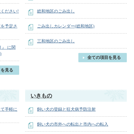
ください!
総和地区のごみ出し
置を予定さ
ごみ出しカレンダー(総和地区)
三和地区のごみ出し
』 に関
)
全ての項目を見る
目を見る
いきもの
して手軽に
飼い犬の登録と狂犬病予防注射
飼い犬の市外への転出と市内への転入