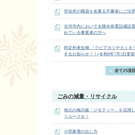
市役所の職員を名乗る不審者にご注意
古河市内において太陽光発電設備設
れている事業者の方へ
特定外来生物 『クビアカツヤカミキリ
するお知らせ！！(令和8年7月3日更新
全ての項
ごみの減量・リサイクル
地元の掲示板「ジモティー」を活用
リユースを！
小型家電の出し方