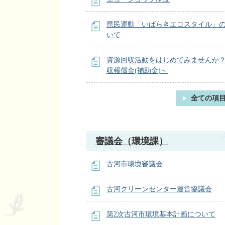
県民運動「いばらきエコスタイル」
いて
資源回収活動をはじめてみませんか
収報償金(補助金)～
全ての項
審議会（環境課）
古河市環境審議会
古河クリーンセンター運営協議会
第2次古河市環境基本計画について