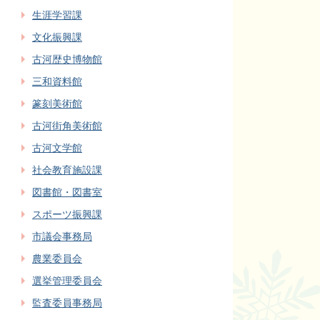
生涯学習課
文化振興課
古河歴史博物館
三和資料館
篆刻美術館
古河街角美術館
古河文学館
社会教育施設課
図書館・図書室
スポーツ振興課
市議会事務局
農業委員会
選挙管理委員会
監査委員事務局