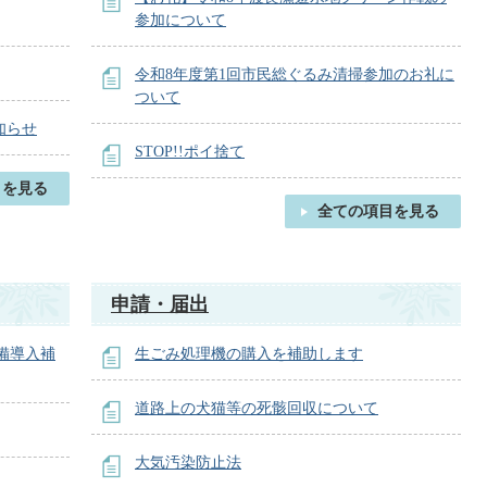
参加について
令和8年度第1回市民総ぐるみ清掃参加のお礼に
ついて
知らせ
STOP!!ポイ捨て
目を見る
全ての項目を見る
申請・届出
備導入補
生ごみ処理機の購入を補助します
道路上の犬猫等の死骸回収について
大気汚染防止法