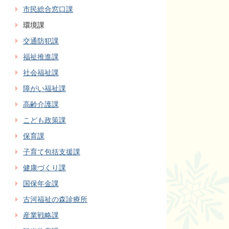
市民総合窓口課
環境課
交通防犯課
福祉推進課
社会福祉課
障がい福祉課
高齢介護課
こども政策課
保育課
子育て包括支援課
健康づくり課
国保年金課
古河福祉の森診療所
産業戦略課