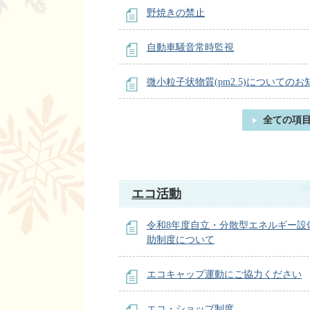
野焼きの禁止
自動車騒音常時監視
微小粒子状物質(pm2.5)についてのお
全ての項
エコ活動
令和8年度自立・分散型エネルギー設
助制度について
エコキャップ運動にご協力ください
エコ・ショップ制度