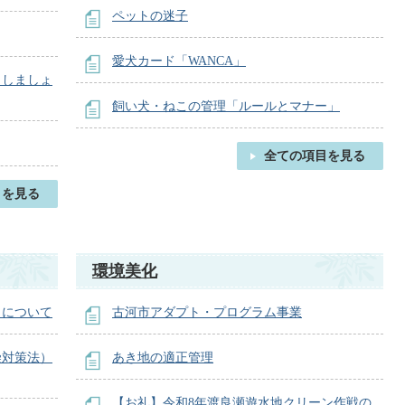
ペットの迷子
愛犬カード「WANCA」
らしましょ
飼い犬・ねこの管理「ルールとマナー」
全ての項目を見る
目を見る
環境美化
出について
古河市アダプト・プログラム事業
染対策法）
あき地の適正管理
【お礼】令和8年渡良瀬遊水地クリーン作戦の