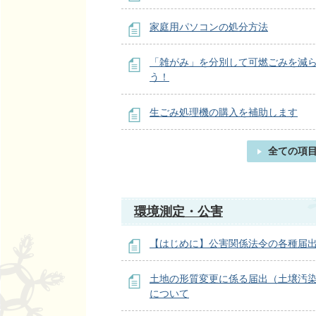
家庭用パソコンの処分方法
「雑がみ」を分別して可燃ごみを減
う！
生ごみ処理機の購入を補助します
全ての項
環境測定・公害
【はじめに】公害関係法令の各種届
土地の形質変更に係る届出（土壌汚
について