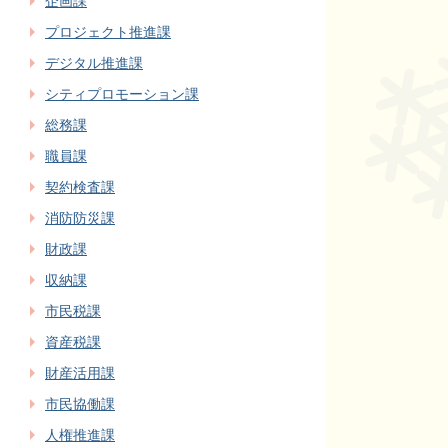
企画課
プロジェクト推進課
デジタル推進課
シティプロモーション課
総務課
職員課
契約検査課
消防防災課
財政課
収納課
市民税課
資産税課
財産活用課
市民協働課
人権推進課