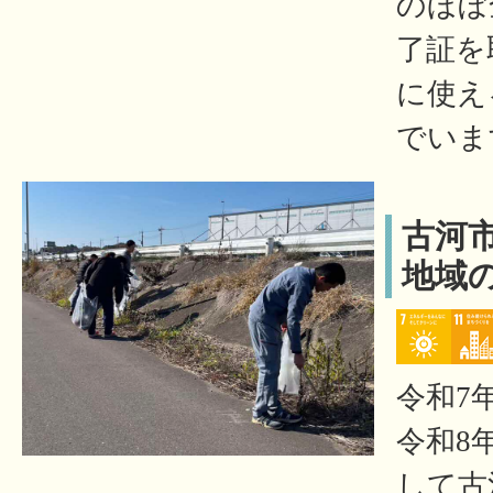
のほぼ
了証を
に使え
でいま
古河
地域
令和7年
令和8
して古