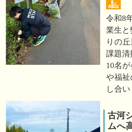
令和8
業生と
りの丘
課題清
10名
や福祉
し合い
古河
ムへ