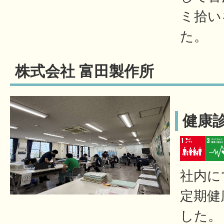
ミ拾い
た。
株式会社 富田製作所
健康
社内に
定期健
した。