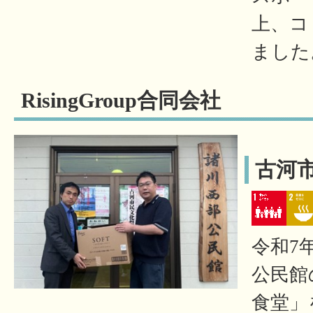
上、コ
ました
RisingGroup合同会社
古河
令和7
公民館
食堂」