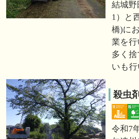
結城野田
1）と
橋)に
業を行
多く捨
いも行
殺虫
令和7