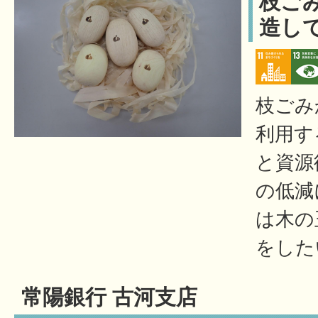
枝ご
造し
枝ごみ
利用す
と資源
の低減
は木の
をした
常陽銀行 古河支店