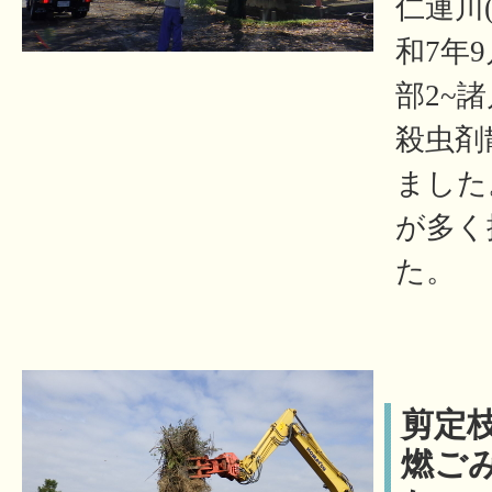
仁連川
和7年
部2~諸
殺虫剤
ました
が多く
た。
剪定
燃ご