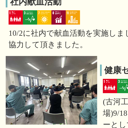
社内献血活動
10/2に社内で献血活動を実施しま
協力して頂きました。
健康セ
(古河工
場)9
ーとし