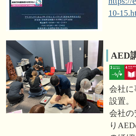
https:/
10-15.h
AE
会社に
設置。
会社の
りAE