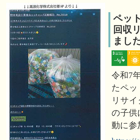
ペッ
回収
まし
令和7年
たペッ
リサイ
の子供
動に参