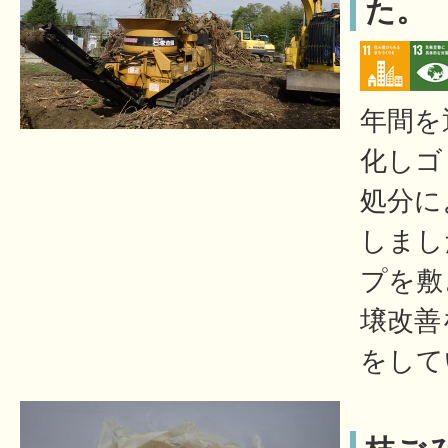
た。
年間を
化しゴ
処分に
しまし
プを敷
壌改善
をして