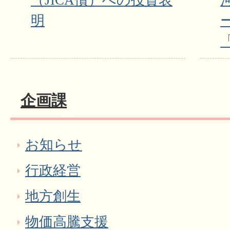
（JICA債）への投資表
明
企画課
お知らせ
行政経営
地方創生
物価高騰支援