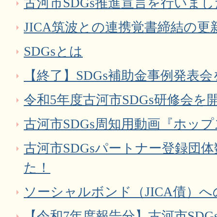
古河市SDGs推進宣言を行いまし
JICA筑波との連携覚書締結の
SDGsとは
【終了】SDGs補助金事例発表
令和5年度古河市SDGs研修会を
古河市SDGs周知用動画『ホップ
古河市SDGsパートナー登録団体
た！
ソーシャルボンド（JICA債）
【令和7年度報告分】古河市SD