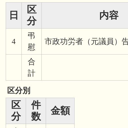
区
日
内容
分
弔
4
市政功労者（元議員）
慰
合
計
区分別
区
件
金額
分
数