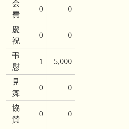
会
0
0
費
慶
0
0
祝
弔
1
5,000
慰
見
0
0
舞
協
0
0
賛