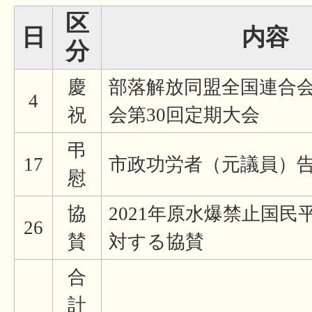
区
日
内容
分
慶
部落解放同盟全国連合
4
祝
会第30回定期大会
弔
17
市政功労者（元議員）
慰
協
2021年原水爆禁止国民
26
賛
対する協賛
合
計