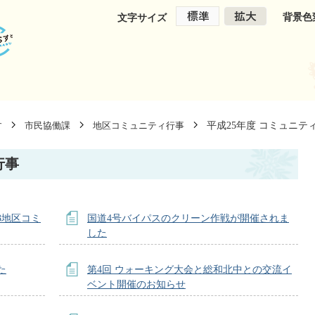
背景色
文字サイズ
平成25年度 コミュニテ
す
市民協働課
地区コミュニティ行事
行事
3地区コミ
国道4号バイパスのクリーン作戦が開催されま
した
た
第4回 ウォーキング大会と総和北中との交流イ
ベント開催のお知らせ