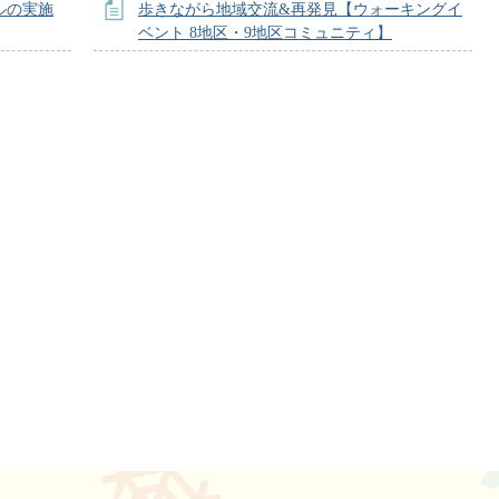
ルの実施
歩きながら地域交流&再発見【ウォーキングイ
ベント 8地区・9地区コミュニティ】