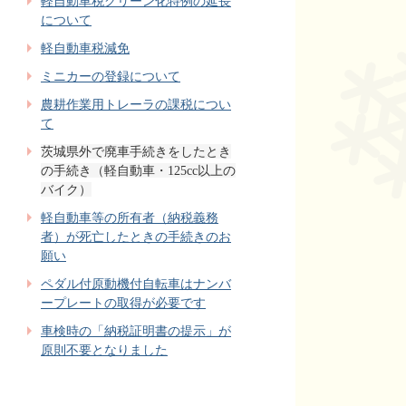
軽自動車税グリーン化特例の延長
について
軽自動車税減免
ミニカーの登録について
農耕作業用トレーラの課税につい
て
茨城県外で廃車手続きをしたとき
の手続き（軽自動車・125cc以上の
バイク）
軽自動車等の所有者（納税義務
者）が死亡したときの手続きのお
願い
ペダル付原動機付自転車はナンバ
ープレートの取得が必要です
車検時の「納税証明書の提示」が
原則不要となりました