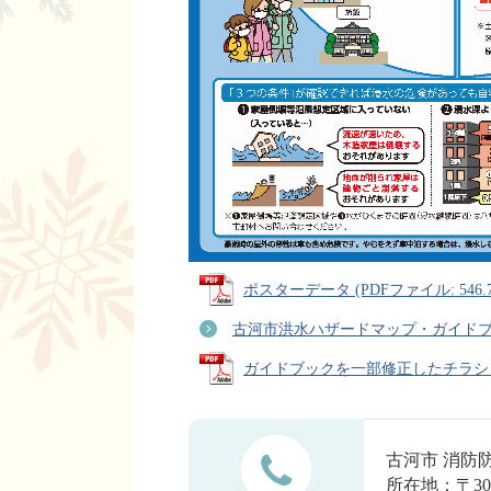
ポスターデータ (PDFファイル: 546.7
古河市洪水ハザードマップ・ガイド
ガイドブックを一部修正したチラシ（令和
古河市 消
所在地：〒30