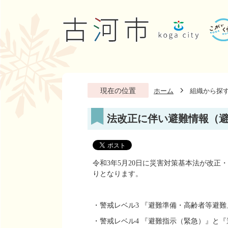
現在の位置
ホーム
組織から探
法改正に伴い避難情報（
令和3年5月20日に災害対策基本法が改
りとなります。
・警戒レベル3 『避難準備・高齢者等避
・警戒レベル4 『避難指示（緊急）』と