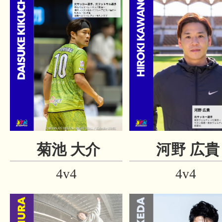
菊池 大介
河野 広貴
4v4
4v4