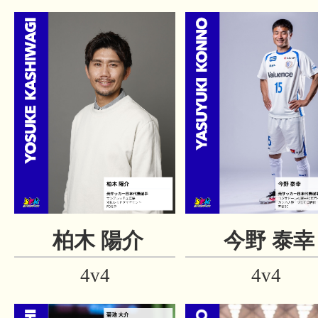
柏木 陽介
今野 泰幸
4v4
4v4