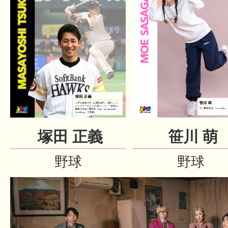
塚田 正義
笹川 萌
野球
野球