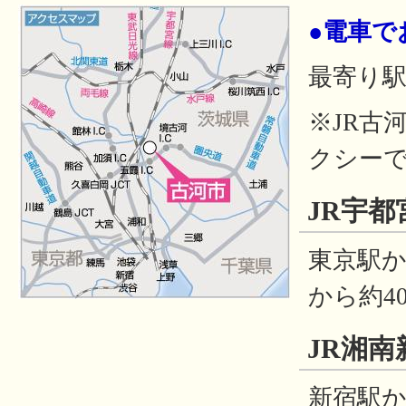
●電車で
最寄り駅
※JR古
クシーで
JR宇
東京駅か
から約4
JR湘
新宿駅か