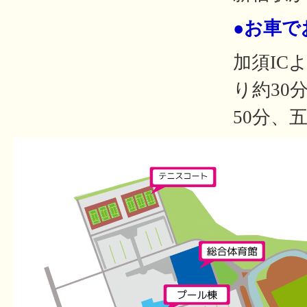
●お車で
加須IC
り約30
50分、五