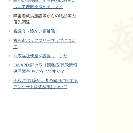
障がいを理由とする差別の解消に
ついて理解を深めましょう
障害者就労施設等からの物品等の
優先調達
審議会（障がい福祉課）
古河市バリアフリーマップについ
て
前広福祉便座を設置しました
Lid/APD(聞き取り困難症/聴覚情報
処理障害)をご存じですか？
令和7年度障がい者の雇用に関する
アンケート調査結果について