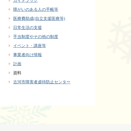
ガイドブック
障がいのある人の手帳等
医療費助成(自立支援医療等)
日常生活の支援
手当制度やその他の制度
イベント・講座等
事業者向け情報
計画
資料
古河市障害者虐待防止センター