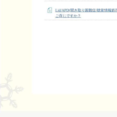
Lid/APD(聞き取り困難症/聴覚情報処
ご存じですか？