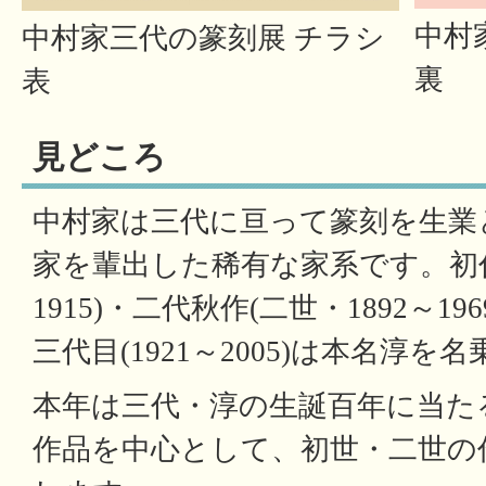
中村
中村家三代の篆刻展 チラシ
裏
表
見どころ
中村家は三代に亘って篆刻を生業
家を輩出した稀有な家系です。初代
1915)・二代秋作(二世・1892～1
三代目(1921～2005)は本名淳を
本年は三代・淳の生誕百年に当た
作品を中心として、初世・二世の