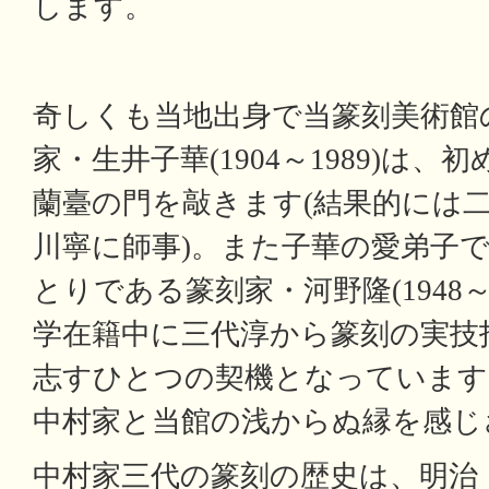
します。
奇しくも当地出身で当篆刻美術館
家・生井子華(1904～1989)は
蘭臺の門を敲きます(結果的には
川寧に師事)。また子華の愛弟子
とりである篆刻家・河野隆(1948～
学在籍中に三代淳から篆刻の実技
志すひとつの契機となっています
中村家と当館の浅からぬ縁を感じ
中村家三代の篆刻の歴史は、明治