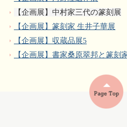
【企画展】中村家三代の篆刻展
【企画展】篆刻家 生井子華展
【企画展】収蔵品展5
【企画展】書家桑原翠邦と篆刻