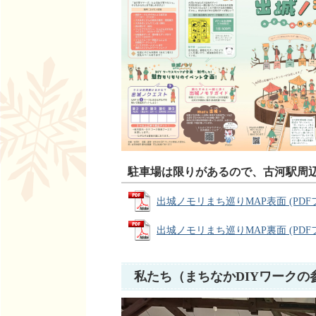
駐車場は限りがあるので、古河駅周
出城ノモリまち巡りMAP表面 (PDFファ
出城ノモリまち巡りMAP裏面 (PDFファ
私たち（まちなかDIYワーク