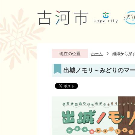
現在の位置
ホーム
組織から探
出城ノモリ～みどりのマ