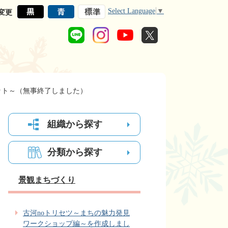
Select Language
▼
変更
ット～（無事終了しました）
組織から探す
分類から探す
景観まちづくり
古河noトリセツ～まちの魅力発見
ワークショップ編～を作成しまし