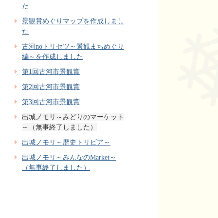
た
景観賞めぐりマップを作成しまし
た
古河noトリセツ～景観まちめぐり
編～を作成しました
第1回古河市景観賞
第2回古河市景観賞
第3回古河市景観賞
出城ノモリ～みどりのマーケット
～（無事終了しました）
出城ノモリ～歴史トリビア～
出城ノモリ～みんなのMarket～
（無事終了しました）