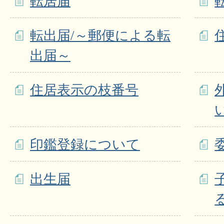
転居届
転出届/～郵便による転
出届～
住居表示の枝番号
印鑑登録について
出生届