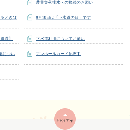
農業集落排水への接続のお願い
いるときは
9月10日は「下水道の日」です
水道課】
下水道利用についてお願い
集につい
マンホールカード配布中