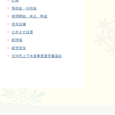
計画
負担金・分担金
使用開始、休止、料金
排水設備
公共ます設置
処理場
経営状況
古河市上下水道事業運営審議会