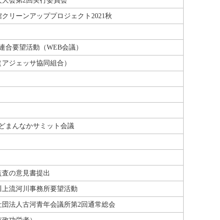
火大会第2回実行委員会
クリーンアッププロジェクト2021秋
連合要望活動（WEB会議）
（アジェッサ協同組合）
東どまんなかサミット会議
監査の意見書提出
川上流河川事務所要望活動
般社団法人古河青年会議所第2回通常総会