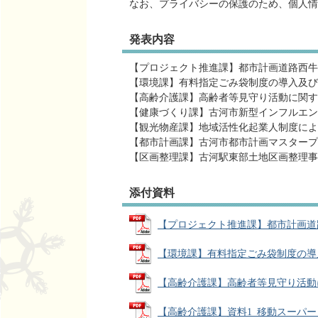
なお、プライバシーの保護のため、個人情
発表内容
【プロジェクト推進課】都市計画道路西牛
【環境課】有料指定ごみ袋制度の導入及び
【高齢介護課】高齢者等見守り活動に関す
【健康づくり課】古河市新型インフルエン
【観光物産課】地域活性化起業人制度によ
【都市計画課】古河市都市計画マスタープ
【区画整理課】古河駅東部土地区画整理事
添付資料
【プロジェクト推進課】都市計画道路西
【環境課】有料指定ごみ袋制度の導入及
【高齢介護課】高齢者等見守り活動に関す
【高齢介護課】資料1_移動スーパーとく