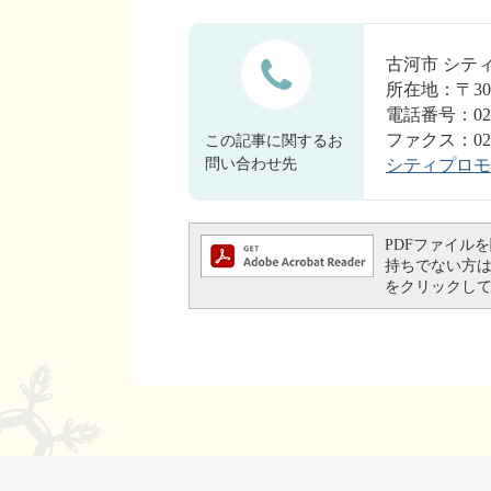
古河市 シ
所在地：〒30
電話番号：0280
ファクス：0280
この記事に関するお
問い合わせ先
シティプロモ
PDFファイルを閲
持ちでない方は、左
をクリックし