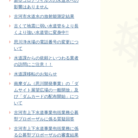
新型コロナウイルスの水道水への
影響はありません
古河市水道水の放射能測定結果
古くて地震に弱い水道管をより長
くより強い水道管に変身中!!
思川浄水場の電話番号の変更につ
いて
水道課からの依頼といつわる業者
の訪問にご注意！！
水道課移転のお知らせ
南摩ダム（思川開発事業）の「ダ
ムサイト展望広場の一般開放」及
び「ダムカードの配布開始」につ
いて
古河市上下水道事業包括業務公募
型プロポーザルに係る質疑回答
古河市上下水道事業包括業務に係
る公募型プロポーザルの審査結果