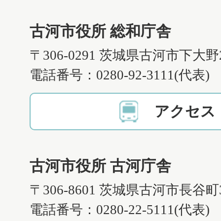
古河市役所 総和庁舎
〒306-0291 茨城県古河市下大野
電話番号：0280-92-3111(代表)
アクセス
古河市役所 古河庁舎
〒306-8601 茨城県古河市長谷町
電話番号：0280-22-5111(代表)