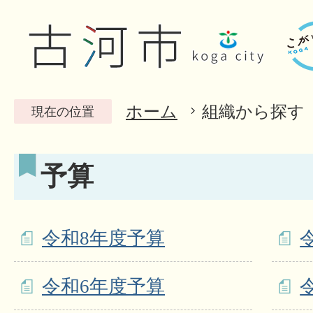
ホーム
組織から探す
現在の位置
予算
令和8年度予算
令和6年度予算