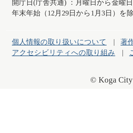
開庁日(庁舎共通) ：月曜日から金曜
年末年始（12月29日から1月3日）を除
個人情報の取り扱いについて
著
アクセシビリティへの取り組み
© Koga City