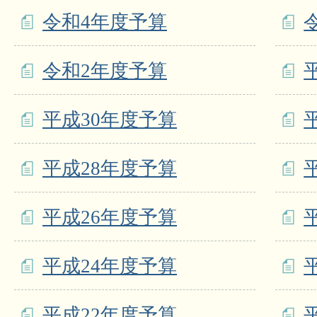
令和4年度予算
令和2年度予算
平成30年度予算
平成28年度予算
平成26年度予算
平成24年度予算
平成22年度予算