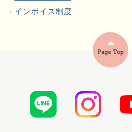
インボイス制度