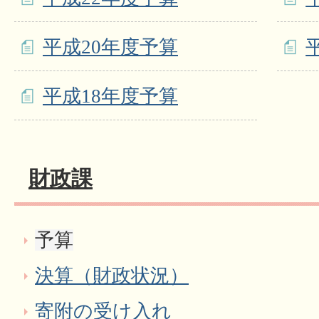
平成20年度予算
平成18年度予算
財政課
予算
決算（財政状況）
寄附の受け入れ