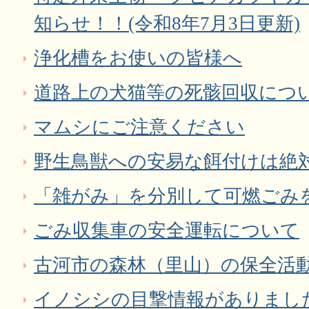
知らせ！！(令和8年7月3日更新)
浄化槽をお使いの皆様へ
道路上の犬猫等の死骸回収につ
マムシにご注意ください
野生鳥獣への安易な餌付けは絶
「雑がみ」を分別して可燃ごみ
ごみ収集車の安全運転について
古河市の森林（里山）の保全活
イノシシの目撃情報がありました