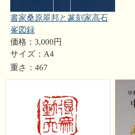
書家桑原翠邦と篆刻家高石
峯図録
価格：3,000円
サイズ：A4
重さ：467