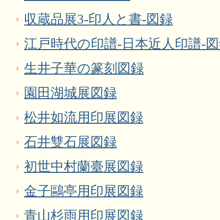
収蔵品展3‐印人と書‐図録
江戸時代の印譜-日本近人印譜-
生井子華の篆刻図録
園田湖城展図録
松井如流用印展図録
石井雙石展図録
初世中村蘭臺展図録
金子鷗亭用印展図録
青山杉雨用印展図録