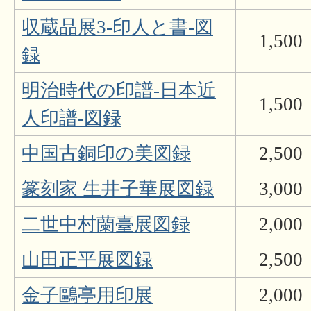
収蔵品展3-印人と書-図
1,500
録
明治時代の印譜-日本近
1,500
人印譜-図録
中国古銅印の美図録
2,500
篆刻家 生井子華展図録
3,000
二世中村蘭臺展図録
2,000
山田正平展図録
2,500
金子鷗亭用印展
2,000