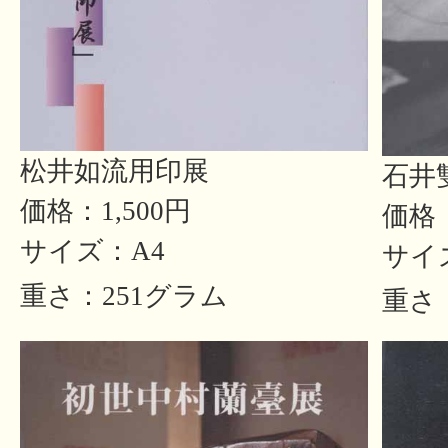
松井如流用印展
石井
価格：1,500円
価格：
サイズ：A4
サイ
重さ：251グラム
重さ