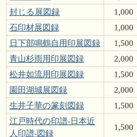
封じる展図録
1,000
石印材展図録
1,000
日下部鳴鶴自用印展図録
1,500
青山杉雨用印展図録
2,000
松井如流用印展図録
1,500
園田湖城展図録
2,000
生井子華の篆刻図録
1,500
江戸時代の印譜-日本近
1,500
人印譜-図録