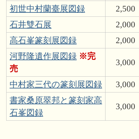
初世中村蘭臺展図録
2,500
石井雙石展
2,000
高石峯篆刻展図録
2,000
河野隆遺作展図録
※完
3,000
売
中村家三代の篆刻展図録
3,000
書家桑原翠邦と篆刻家高
3,000
石峯図録