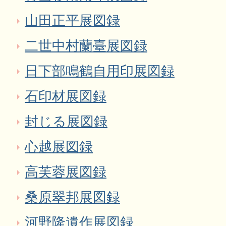
山田正平展図録
二世中村蘭臺展図録
日下部鳴鶴自用印展図録
石印材展図録
封じる展図録
心越展図録
高芙蓉展図録
桑原翠邦展図録
河野隆遺作展図録