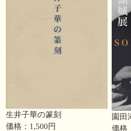
生井子華の篆刻
園田
価格：1,500円
価格：