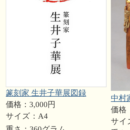
篆刻家 生井子華展図録
中村
価格：3,000円
価格：
サイズ：A4
サイ
重さ：360グラム