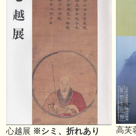
高芙
心越展
※シミ、折れあり