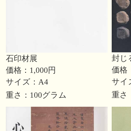
封じ
石印材展
価格：
価格：1,000円
サイ
サイズ：A4
重さ
重さ：100グラム