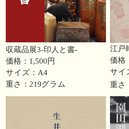
江戸
収蔵品展3-印人と書-
価格：
価格：1,500円
サイ
サイズ：A4
重さ：219グラム
重さ