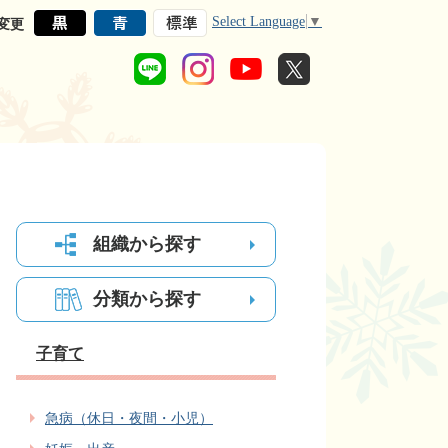
Select Language
▼
変更
組織から探す
分類から探す
子育て
急病（休日・夜間・小児）