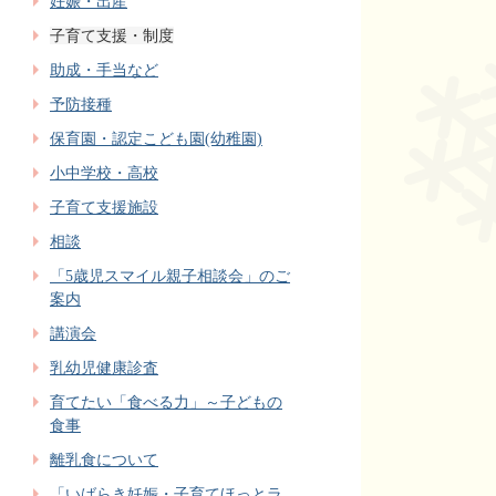
妊娠・出産
子育て支援・制度
助成・手当など
予防接種
保育園・認定こども園(幼稚園)
小中学校・高校
子育て支援施設
相談
「5歳児スマイル親子相談会」のご
案内
講演会
乳幼児健康診査
育てたい「食べる力」～子どもの
食事
離乳食について
「いばらき妊娠・子育てほっとラ