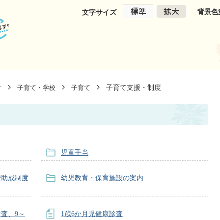
背景色
文字サイズ
子育て支援・制度
す
子育て・学校
子育て
児童手当
費助成制度
幼児教育・保育施設の案内
査、9～
1歳6か月児健康診査