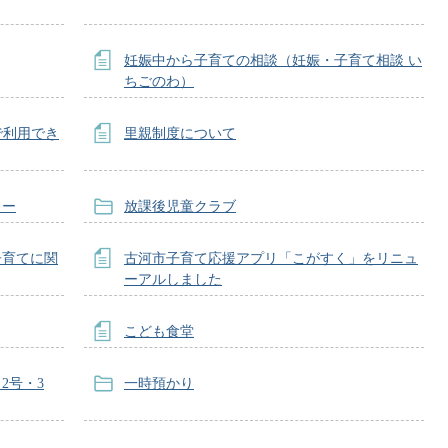
妊娠中から子育ての相談（妊娠・子育て相談 い
ちごのわ）
国で利用でき
里親制度について
ター
放課後児童クラブ
子育てに関
古河市子育て応援アプリ「こがすく」をリニュ
ーアルしました
こども食堂
2号・3
一時預かり