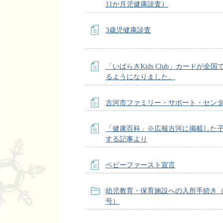
11か月児健康診査）
3歳児健康診査
「いばらきKids Club」カードが全
るようになりました。
古河市ファミリー・サポート・セン
「健康百科」※広報古河に掲載した
する記事より
ベビーファースト宣言
幼児教育・保育施設への入所手続き（
号）