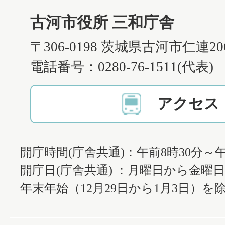
古河市役所 三和庁舎
〒306-0198 茨城県古河市仁連2
電話番号：0280-76-1511(代表)
アクセス
開庁時間(庁舎共通)：午前8時30分～午
開庁日(庁舎共通) ：月曜日から金曜
年末年始（12月29日から1月3日）を除