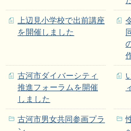
上辺見小学校で出前講座
を開催しました
古河市ダイバーシティ
推進フォーラムを開催
しました
古河市男女共同参画プラ