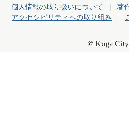
個人情報の取り扱いについて
著
アクセシビリティへの取り組み
© Koga City