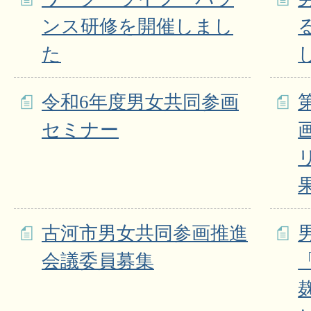
ンス研修を開催しまし
た
令和6年度男女共同参画
セミナー
古河市男女共同参画推進
会議委員募集