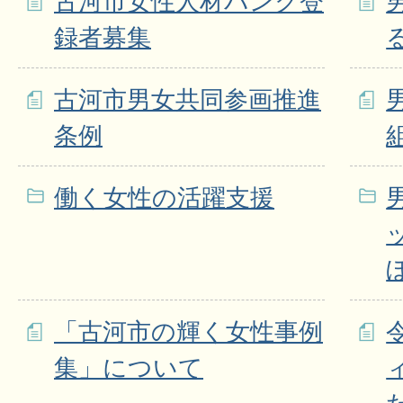
古河市女性人材バンク登
録者募集
古河市男女共同参画推進
条例
働く女性の活躍支援
「古河市の輝く女性事例
集」について