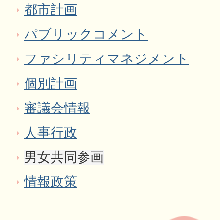
都市計画
パブリックコメント
ファシリティマネジメント
個別計画
審議会情報
人事行政
男女共同参画
情報政策