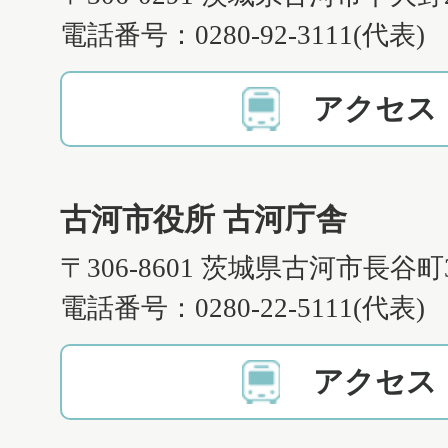
電話番号：0280-92-3111(代表)
アクセス
古河市役所 古河庁舎
〒306-8601 茨城県古河市長谷町
電話番号：0280-22-5111(代表)
アクセス