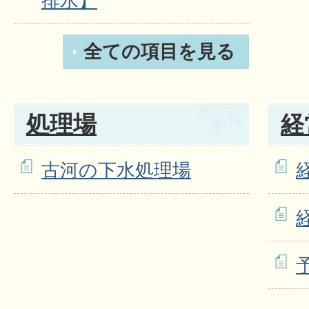
排水】
全ての項目を見る
処理場
経
古河の下水処理場