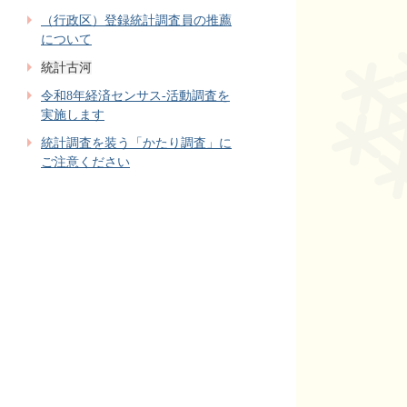
（行政区）登録統計調査員の推薦
について
統計古河
令和8年経済センサス-活動調査を
実施します
統計調査を装う「かたり調査」に
ご注意ください